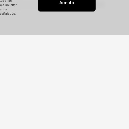
os a las
Acepto
 a solicitar
e una
 señalados.