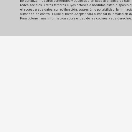
personalizar nuestros contenidos y publicidad en base al análisis de sus 
redes sociales u otros terceros cuyos botones o módulos estén disponibles 
el acceso a sus datos, su rectificación, supresión o portabilidad, la limi
autoridad de control. Pulse el botón Aceptar para autorizar la instalación
Para obtener más información sobre el uso de las cookies y sus derechos, 
Escapadas Exóticas