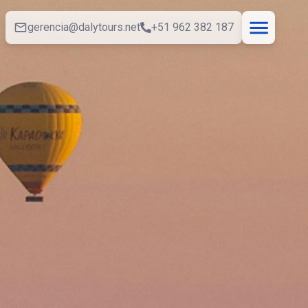
gerencia@dalytours.net
+51 962 382 187